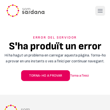
Open 
ERROR DEL SERVIDOR
S'ha produït un error
Hi ha hagut un problema en carregar aquesta pàgina. Torna-ho
a provar en uns instants o ves a l'inici per continuar navegant.
TORNA-HO A PROVAR
Torna a l'inici