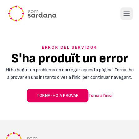
Open 
ERROR DEL SERVIDOR
S'ha produït un error
Hi ha hagut un problema en carregar aquesta pàgina. Torna-ho
a provar en uns instants o ves a l'inici per continuar navegant.
TORNA-HO A PROVAR
Torna a l'inici