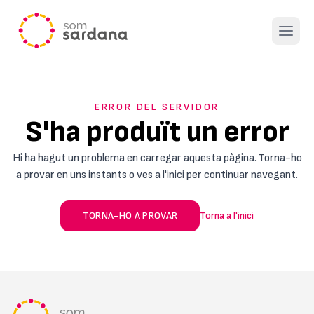
Open 
ERROR DEL SERVIDOR
S'ha produït un error
Hi ha hagut un problema en carregar aquesta pàgina. Torna-ho
a provar en uns instants o ves a l'inici per continuar navegant.
TORNA-HO A PROVAR
Torna a l'inici