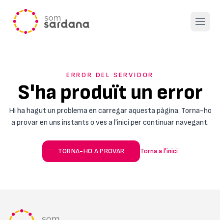
Open 
ERROR DEL SERVIDOR
S'ha produït un error
Hi ha hagut un problema en carregar aquesta pàgina. Torna-ho
a provar en uns instants o ves a l'inici per continuar navegant.
TORNA-HO A PROVAR
Torna a l'inici