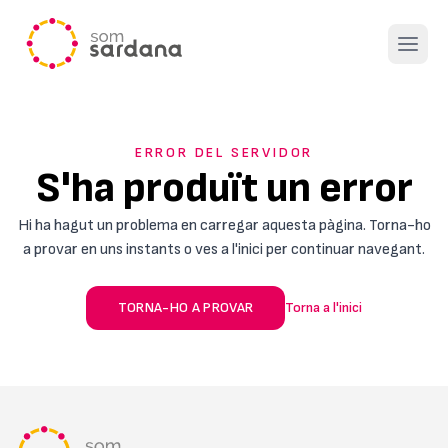
Open 
ERROR DEL SERVIDOR
S'ha produït un error
Hi ha hagut un problema en carregar aquesta pàgina. Torna-ho
a provar en uns instants o ves a l'inici per continuar navegant.
TORNA-HO A PROVAR
Torna a l'inici