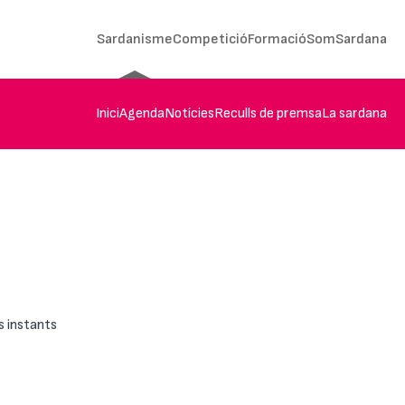
Sardanisme
Competició
Formació
SomSardana
Inici
Agenda
Notícies
Reculls de premsa
La sardana
s instants