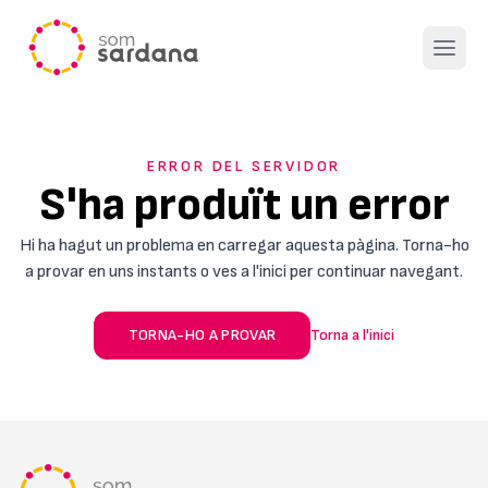
Open 
ERROR DEL SERVIDOR
S'ha produït un error
Hi ha hagut un problema en carregar aquesta pàgina. Torna-ho
a provar en uns instants o ves a l'inici per continuar navegant.
TORNA-HO A PROVAR
Torna a l'inici