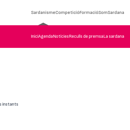
Sardanisme
Competició
Formació
SomSardana
Inici
Agenda
Notícies
Reculls de premsa
La sardana
s instants