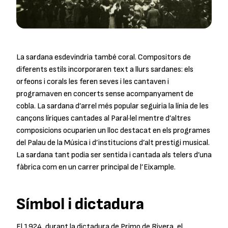
La sardana esdevindria també coral. Compositors de
diferents estils incorporaren text a llurs sardanes: els
orfeons i corals les feren seves i les cantaven i
programaven en concerts sense acompanyament de
cobla. La sardana d’arrel més popular seguiria la línia de les
cançons líriques cantades al Paral·lel mentre d’altres
composicions ocuparien un lloc destacat en els programes
del Palau de la Música i d’institucions d’alt prestigi musical.
La sardana tant podia ser sentida i cantada als telers d’una
fàbrica com en un carrer principal de l’Eixample.
Símbol i dictadura
El 1924, durant la dictadura de Primo de Rivera, el