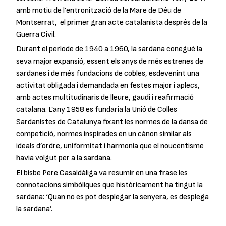
amb motiu de l’entronització de la Mare de Déu de
Montserrat, el primer gran acte catalanista després de la
Guerra Civil.
Durant el període de 1940 a 1960, la sardana conegué la
seva major expansió, essent els anys de més estrenes de
sardanes i de més fundacions de cobles, esdevenint una
activitat obligada i demandada en festes major i aplecs,
amb actes multitudinaris de lleure, gaudi i reafirmació
catalana. L’any 1958 es fundaria la Unió de Colles
Sardanistes de Catalunya fixant les normes de la dansa de
competició, normes inspirades en un cànon similar als
ideals d’ordre, uniformitat i harmonia que el noucentisme
havia volgut per a la sardana.
El bisbe Pere Casaldàliga va resumir en una frase les
connotacions simbòliques que històricament ha tingut la
sardana: ‘Quan no es pot desplegar la senyera, es desplega
la sardana’.