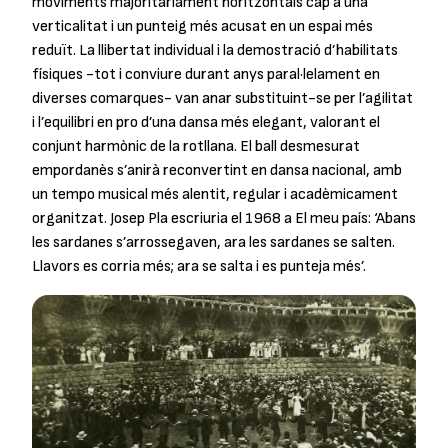
moviments majoritàriament horitzontals cap a una
verticalitat i un punteig més acusat en un espai més
reduït. La llibertat individual i la demostració d’habilitats
físiques -tot i conviure durant anys paral·lelament en
diverses comarques- van anar substituint-se per l’agilitat
i l’equilibri en pro d’una dansa més elegant, valorant el
conjunt harmònic de la rotllana. El ball desmesurat
empordanès s’anirà reconvertint en dansa nacional, amb
un tempo musical més alentit, regular i acadèmicament
organitzat. Josep Pla escriuria el 1968 a El meu país: ‘Abans
les sardanes s’arrossegaven, ara les sardanes se salten.
Llavors es corria més; ara se salta i es punteja més’.