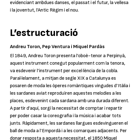
evidenciant ambdues danses, el passat i el futur, la vellesa
i la joventut, l’Antic Règim i el nou.
L’estructuració
Andreu Toron, Pep Ventura i Miquel Pardàs
El 1849, Andreu Toron presenta l’oboè-tenor a Perpinyà,
aquest instrument conegut popularment com la tenora,
va esdevenir l’instrument per excel·lència de la cobla.
Paral·lelament, a mitjan de segle XIX a Catalunya es
posaren de moda les òperes romàntiques vingudes d’Itàlia i
les sardanes aviat reproduïren aquestes melodies a les
places, esdevenint cada sardana amb una durada diferent.
A partir d’aquí, sorgí la necessitat de comptar i repartir
per poder casar la coreografia i la música i acabar tots
junts. Ràpidament, les sardanes llargues esdevingueren el
ball de moda a l’Empordà i a les comarques adjacents. Per
donar resposta a aquesta necessitat, el 1850 Miquel