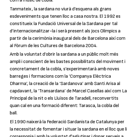
com a músic de cobla.
Tanmateix, la sardana no viurà d’esquena als grans
esdeveniments que tenen lloc a casa nostra. El 1992 es
constitueix la Fundació Universal de la Sardana per tal
d’internacionalitzar-la i serà present als Jocs Olímpics a
partir de la cerimònia inaugural dels de Barcelona així com
al Fòrum de les Cultures de Barcelona 2004.
Amb la voluntat d’obrir la sardana a un públic molt més
ampli i conscient de les bastes possibilitats del moviment i
concretament de la cobla, s’experimentarà amb noves
barreges i formacions com la ‘Companya Elèctrica
Dharma’, la creació de la ‘Sardanova’ amb Santi Arisa al
capdavant, la ‘Transardana’ de Marcel Casellas així com La
Principal de la nit o els Lluïsos de Taradell, reconvertits
quan cal en una formació diferent: Tarasca, la cobla del
ball.
El 1990 naixerà la Federació Sardanista de Catalunya per
la necessitat de fomentar i situar la sardana en el lloc que li
corresponia i amb la voluntat d'aglutinar i donar serveis a