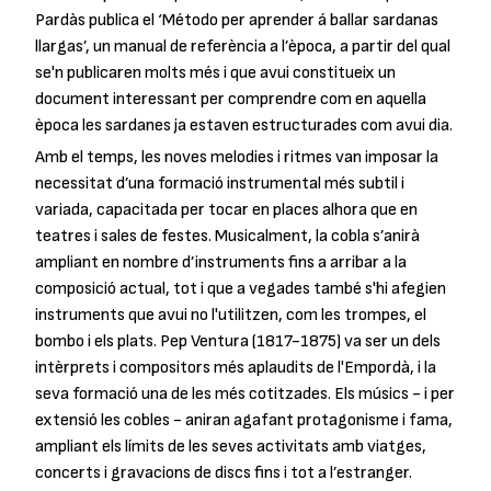
Pardàs publica el ‘Método per aprender á ballar sardanas
llargas’, un manual de referència a l’època, a partir del qual
se'n publicaren molts més i que avui constitueix un
document interessant per comprendre com en aquella
època les sardanes ja estaven estructurades com avui dia.
Amb el temps, les noves melodies i ritmes van imposar la
necessitat d’una formació instrumental més subtil i
variada, capacitada per tocar en places alhora que en
teatres i sales de festes. Musicalment, la cobla s’anirà
ampliant en nombre d’instruments fins a arribar a la
composició actual, tot i que a vegades també s'hi afegien
instruments que avui no l'utilitzen, com les trompes, el
bombo i els plats. Pep Ventura (1817-1875) va ser un dels
intèrprets i compositors més aplaudits de l'Empordà, i la
seva formació una de les més cotitzades. Els músics - i per
extensió les cobles - aniran agafant protagonisme i fama,
ampliant els límits de les seves activitats amb viatges,
concerts i gravacions de discs fins i tot a l’estranger.