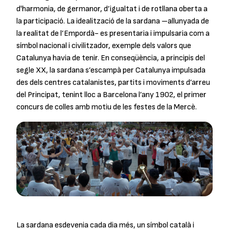
d'harmonia, de germanor, d’igualtat i de rotllana oberta a
la participació. La idealització de la sardana –allunyada de
la realitat de l’Empordà- es presentaria i impulsaria com a
símbol nacional i civilitzador, exemple dels valors que
Catalunya havia de tenir. En conseqüència, a principis del
segle XX, la sardana s’escampà per Catalunya impulsada
des dels centres catalanistes, partits i moviments d’arreu
del Principat, tenint lloc a Barcelona l’any 1902, el primer
concurs de colles amb motiu de les festes de la Mercè.
La sardana esdevenia cada dia més, un símbol català i