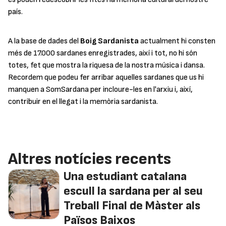
país.
A la base de dades del
Boig Sardanista
actualment hi consten
més de 17.000 sardanes enregistrades, així i tot, no hi són
totes, fet que mostra la riquesa de la nostra música i dansa.
Recordem que podeu fer arribar aquelles sardanes que us hi
manquen a SomSardana per incloure-les en l'arxiu i, així,
contribuir en el llegat i la memòria sardanista.
Altres notícies recents
Una estudiant catalana
escull la sardana per al seu
Treball Final de Màster als
Països Baixos