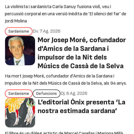
La violinista i sardanista Carla Sanuy fusiona violí, veu i
percussió corporal en una versió inèdita de 'El silenci del far' de
Jordi Molina
Dv. 7 Ag. 2026
Sardanisme
Mor Josep Moré, cofundador
d'Amics de la Sardana i
impulsor de la Nit dels
Músics de Cassà de la Selva
Ha mort Josep Moré, cofundador d'Amics de la Sardana i
impulsor de la Nit dels Músics de Cassà de la Selva, als 94 anys.
Dj. 6 Ag. 2026
Sardanisme
Defuncions
L’editorial Ònix presenta ‘La
nostra estimada sardana’
El llibre és un diàleg artístic de Marcel Casellas i Mariona Millà