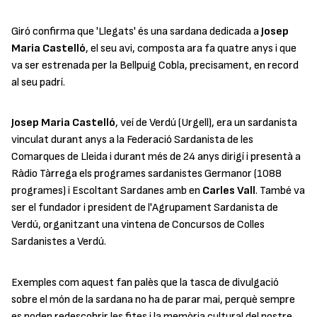
Giró confirma que '
Llegats
' és una sardana dedicada a
Josep
Maria Castelló
, el seu avi, composta ara fa quatre anys i que
va ser estrenada per la Bellpuig Cobla, precisament, en record
al seu padrí.
Josep Maria Castelló
, veí de Verdú (Urgell), era un sardanista
vinculat durant anys a la Federació Sardanista de les
Comarques de Lleida i durant més de 24 anys dirigí i presentà a
Ràdio Tàrrega els programes sardanistes Germanor (1088
programes) i Escoltant Sardanes amb en
Carles Vall
. També va
ser el fundador i president de l'Agrupament Sardanista de
Verdú, organitzant una vintena de Concursos de Colles
Sardanistes a Verdú.
Exemples com aquest fan palès que la tasca de divulgació
sobre el món de la sardana no ha de parar mai, perquè sempre
es poden redescobrir les fites i la memòria cultural del nostre