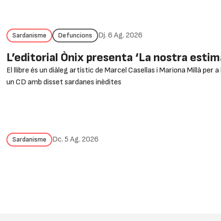
Dj. 6 Ag. 2026
Sardanisme
Defuncions
L’editorial Ònix presenta ‘La nostra esti
El llibre és un diàleg artístic de Marcel Casellas i Mariona Millà per
un CD amb disset sardanes inèdites
Dc. 5 Ag. 2026
Sardanisme