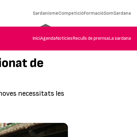
Sardanisme
Competició
Formació
SomSardana
Inici
Agenda
Notícies
Reculls de premsa
La sardana
ionat de
noves necessitats les