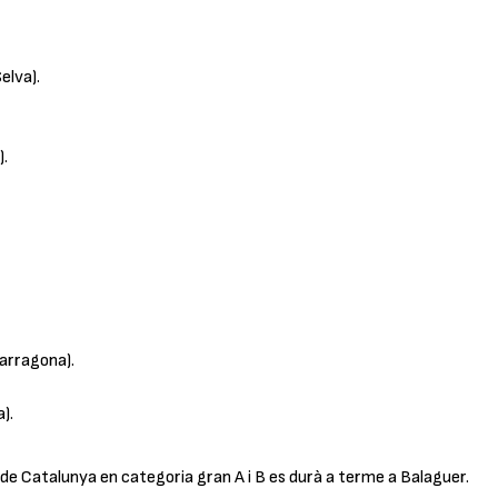
elva).
).
arragona).
).
 de Catalunya en categoria gran A i B es durà a terme a Balaguer.