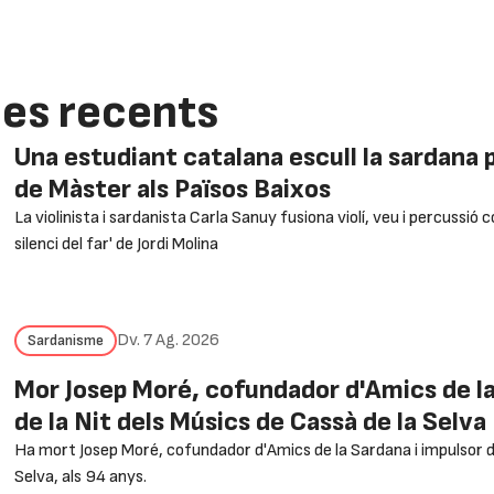
ies recents
Una estudiant catalana escull la sardana pe
de Màster als Països Baixos
La violinista i sardanista Carla Sanuy fusiona violí, veu i percussió c
silenci del far' de Jordi Molina
Dv. 7 Ag. 2026
Sardanisme
Mor Josep Moré, cofundador d'Amics de la
de la Nit dels Músics de Cassà de la Selva
Ha mort Josep Moré, cofundador d'Amics de la Sardana i impulsor de
Selva, als 94 anys.