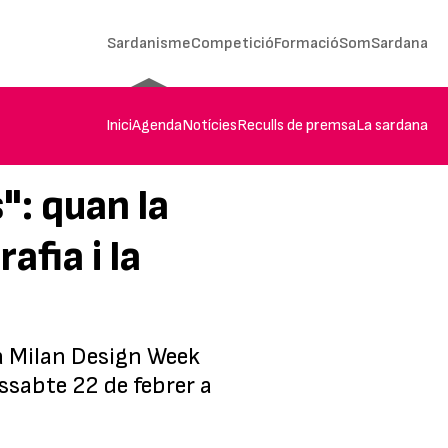
Sardanisme
Competició
Formació
SomSardana
Inici
Agenda
Notícies
Reculls de premsa
La sardana
": quan la
afia i la
la Milan Design Week
issabte 22 de febrer a