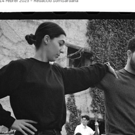
14 Febrer 2025
-
Redacció SomSardana