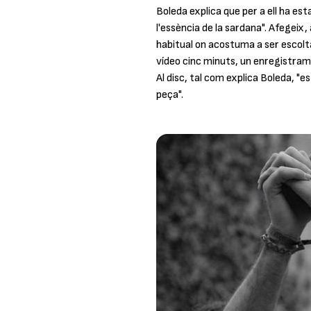
Boleda explica que per a ell ha es
l'essència de la sardana". Afegeix,
habitual on acostuma a ser escoltad
vídeo cinc minuts, un enregistramen
Al disc, tal com explica Boleda, "es
peça".