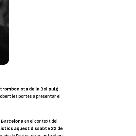
 trombonista de la Bellpuig
 obert les portes a presentar el
e Barcelona
en el context del
ístics
aquest dissabte 22 de
sència de l'autor, en un acte obert