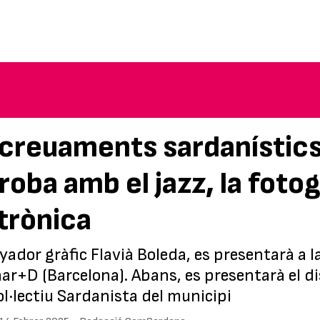
ncreuaments sardanístics
oba amb el jazz, la fotogr
trònica
nyador gràfic Flavià Boleda, es presentarà a 
 Sónar+D (Barcelona). Abans, es presentarà el d
ol·lectiu Sardanista del municipi