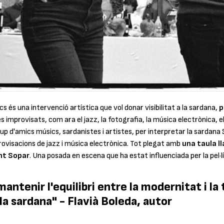
ics
és una intervenció artística que vol donar visibilitat a la sardana,
p
 improvisats, com ara el jazz, la fotografia, la música electrònica, el 
rup d'amics músics, sardanistes i artistes, per interpretar la sardana
rovisacions de jazz i música electrònica. Tot plegat amb
una taula ll
nt Sopar
. Una posada en escena que ha estat influenciada per la pel·l
antenir l'equilibri entre la modernitat i la
la sardana" - Flavià Boleda, autor