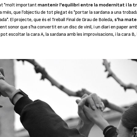
tat "molt important
mantenir l'equilibri entre la modernitat i la t
 a més, que l'objectiu de tot plegat és "portar la sardana a una troba
a". El projecte, que és el Treball Final de Grau de Boleda,
s'ha mate
t sonor que s'ha convertit en un disc de vinil, i un diari en paper amb
 pot escoltar la cara A, la sardana amb les improvisacions, i la cara B, 