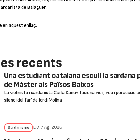
 Sardanista de Balaguer.
e
en aquest
enllaç
.
ies recents
Una estudiant catalana escull la sardana pe
de Màster als Països Baixos
La violinista i sardanista Carla Sanuy fusiona violí, veu i percussió c
silenci del far' de Jordi Molina
Dv. 7 Ag. 2026
Sardanisme