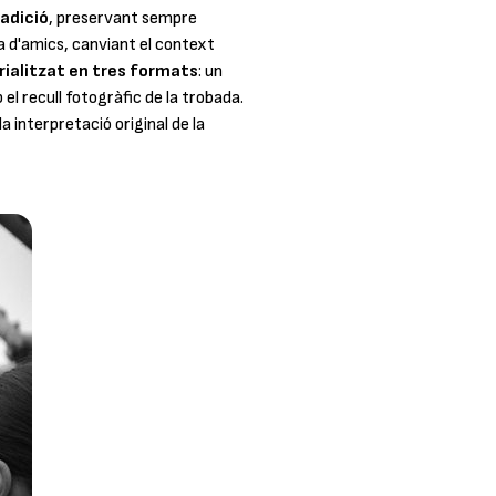
radició
, preservant sempre
da d'amics, canviant el context
rialitzat en tres formats
: un
 el recull fotogràfic de la trobada.
la interpretació original de la