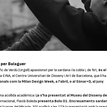
t per Balaguer
c de Verdú (Urgell) apassionat per la sardana i la cobla i, de fet,
és el
 a EINA, el Centre Universitari de Disseny i Art de Barcelona, que li ha
als com la Milan Design Week, a l'abril, o al Sónar+D, al juny
.
na acollida acadèmica i
ja s'ha presentat al Museu del Disseny d
ternacional, Flavià Boleda
presenta
Bolo 01. Encreuaments sardan
ai (carrer del Miracle, 30) acollirà a les 17 h la presentació amb la pre