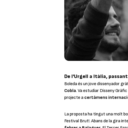
De l'Urgell a Itàlia, passan
Boleda és un jove dissenyador gràfi
Cobla
. Va estudiar Disseny Gràfic
projecte a
certàmens internacion
La proposta ha tingut una molt bo
Festival Brut!. Abans de la gira in
febrer a Balaguer
. El Tercer Esp