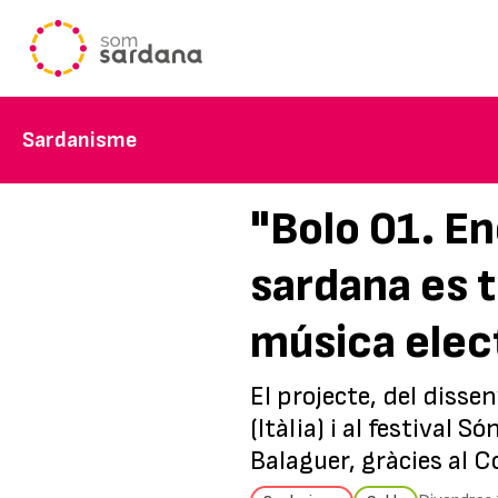
Sardanisme
"Bolo 01. E
sardana es tr
música elec
El projecte, del disse
(Itàlia) i al festival
Balaguer, gràcies al C