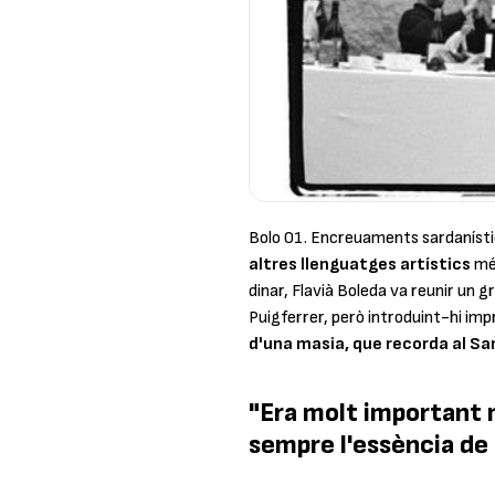
Bolo 01. Encreuaments sardaníst
altres llenguatges artístics
més
dinar, Flavià Boleda va reunir un g
Puigferrer, però introduint-hi imp
d'una masia, que recorda al Sa
"Era molt important m
sempre l'essència de 