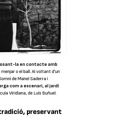
osant-la en contacte amb
menjar o el ball. Al voltant d'un
Somni
de Manel Saderra i
arga com a escenari, al jardí
ícula
Viridiana,
de Luís Buñuel.
 tradició, preservant