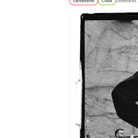
Divendres 
Sardanisme
Cobla