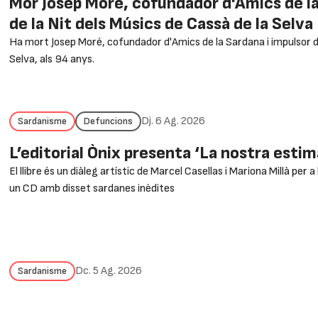
Mor Josep Moré, cofundador d'Amics de la
de la Nit dels Músics de Cassà de la Selva
Ha mort Josep Moré, cofundador d'Amics de la Sardana i impulsor de
Selva, als 94 anys.
Dj. 6 Ag. 2026
Sardanisme
Defuncions
L’editorial Ònix presenta ‘La nostra esti
El llibre és un diàleg artístic de Marcel Casellas i Mariona Millà per
un CD amb disset sardanes inèdites
Dc. 5 Ag. 2026
Sardanisme