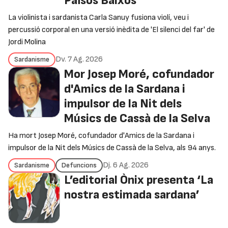
Països Baixos
La violinista i sardanista Carla Sanuy fusiona violí, veu i
percussió corporal en una versió inèdita de 'El silenci del far' de
Jordi Molina
Dv. 7 Ag. 2026
Sardanisme
Mor Josep Moré, cofundador
d'Amics de la Sardana i
impulsor de la Nit dels
Músics de Cassà de la Selva
Ha mort Josep Moré, cofundador d'Amics de la Sardana i
impulsor de la Nit dels Músics de Cassà de la Selva, als 94 anys.
Dj. 6 Ag. 2026
Sardanisme
Defuncions
L’editorial Ònix presenta ‘La
nostra estimada sardana’