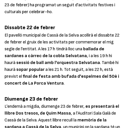
23 de febrer) ha programat un seguit d'activitats festives i
culturals per celebrar-ho.
Dissabte 22 de febrer
El pavelló municipal de Cassà de la Selva acollirà el dissabte 22
de febrer el gruix de les activitats per commemorar el mig
segle de l'entitat. A les 17 h tindrà lloc una
ballada de
sardanes a càrrec de la cobla Selvatana
, i a les 19 h hi
haurà
sessió de ball amb l'orquestra Selvatana
. També hi
haurà
sopar popular
a les 21 h. Tot seguit, a les 22 h, està
previst el
final de festa amb bufada d'espelmes del 50è i
concert de La Porca Ventura
.
Diumenge 23 de febrer
L'endemà a migdia, diumenge 23 de febrer,
es presentarà el
llibre
Dos tresos
, de Quim Massa
, a l'Auditori Sala Galà de
Cassà de la Selva. Aquest llibre recull la
memòria de la
sardana a Cassà de la Selva
, un municipi on la sardana té un