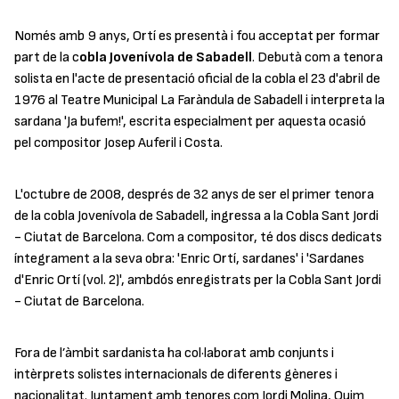
Només amb 9 anys, Ortí es presentà i fou acceptat per formar
part de la c
obla Jovenívola de Sabadell
. Debutà com a tenora
solista en l'acte de presentació oficial de la cobla el 23 d'abril de
1976 al Teatre Municipal La Faràndula de Sabadell i interpreta la
sardana '
Ja bufem!
', escrita especialment per aquesta ocasió
pel compositor Josep Auferil i Costa.
L'octubre de 2008, després de 32 anys de ser el primer tenora
de la cobla Jovenívola de Sabadell, ingressa a la Cobla Sant Jordi
- Ciutat de Barcelona. Com a compositor, té dos discs dedicats
íntegrament a la seva obra: 'Enric Ortí, sardanes' i 'Sardanes
d'Enric Ortí (vol. 2)', ambdós enregistrats per la Cobla Sant Jordi
- Ciutat de Barcelona.
Fora de l’àmbit sardanista ha col·laborat amb conjunts i
intèrprets solistes internacionals de diferents gèneres i
nacionalitat. Juntament amb tenores com Jordi Molina, Quim