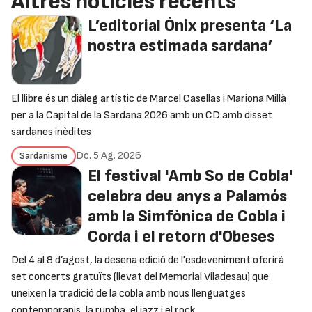
Altres notícies recents
L’editorial Ònix presenta ‘La
nostra estimada sardana’
El llibre és un diàleg artístic de Marcel Casellas i Mariona Millà
per a la Capital de la Sardana 2026 amb un CD amb disset
sardanes inèdites
Dc. 5 Ag. 2026
Sardanisme
El festival 'Amb So de Cobla'
celebra deu anys a Palamós
amb la Simfònica de Cobla i
Corda i el retorn d'Obeses
Del 4 al 8 d’agost, la desena edició de l'esdeveniment oferirà
set concerts gratuïts (llevat del Memorial Viladesau) que
uneixen la tradició de la cobla amb nous llenguatges
contemporanis, la rumba, el jazz i el rock.