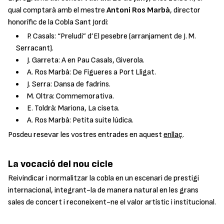
qual comptarà amb el mestre
Antoni Ros Marbà
, director
honorífic de la Cobla Sant Jordi:
P. Casals: “Preludi” d’El pesebre (arranjament de J. M.
Serracant).
J. Garreta: A en Pau Casals, Giverola.
A. Ros Marbà: De Figueres a Port Lligat.
J. Serra: Dansa de fadrins.
M. Oltra: Commemorativa.
E. Toldrà: Mariona, La ciseta.
A. Ros Marbà: Petita suite lúdica.
Posdeu resevar les vostres entrades en aquest
enllaç
.
La vocació del nou cicle
Reivindicar i normalitzar la cobla en un escenari de prestigi
internacional, integrant-la de manera natural en les grans
sales de concert i reconeixent-ne el valor artístic i institucional.