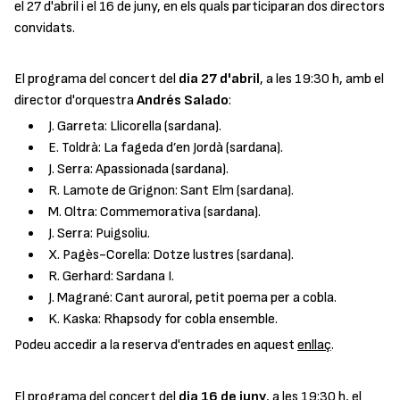
el 27 d'abril i el 16 de juny, en els quals participaran dos directors
convidats.
El programa del concert del
dia 27 d'abril
, a les 19:30 h, amb el
director d'orquestra
Andrés Salado
:
J. Garreta: Llicorella (sardana).
E. Toldrà: La fageda d’en Jordà (sardana).
J. Serra: Apassionada (sardana).
R. Lamote de Grignon: Sant Elm (sardana).
M. Oltra: Commemorativa (sardana).
J. Serra: Puigsoliu.
X. Pagès-Corella: Dotze lustres (sardana).
R. Gerhard: Sardana I.
J. Magrané: Cant auroral, petit poema per a cobla.
K. Kaska: Rhapsody for cobla ensemble.
Podeu accedir a la reserva d'entrades en aquest
enllaç
.
El programa del concert del
dia 16 de juny
, a les 19:30 h, el