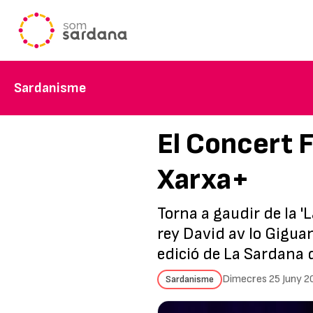
Sardanisme
El Concert F
Xarxa+
Torna a gaudir de la 'L
rey David av lo Giguan
edició de La Sardana 
Dimecres 25 Juny 2
Sardanisme