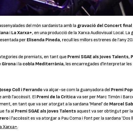
assenyalades del món sardanista amb la
gravació del Concert final
dana
i
La Xarxa+
, en una producció de la Xarxa Audiovisual Local. La 
presentada per
Elisenda Pineda
, recull les millors estrenes de l’any 20
ategories de premiats, en tant que
Premi SGAE als Joves Talents
,
P
e Girona
i la
cobla Mediterrània
, les encarregades d'interpretar le
Josep Coll i Ferrando
va alçar-se com la guanyadora del
Premi Pop
 amb l'accèssit. El
Premi de la Crítica
va ser per Marc Timón i Barce
ement, en tant que va ser atorgat a la sardana '
Manel
' de
Marcel Sab
que fa al
Premi SGAE als Joves Talents
aquest va ser obtingut per la
rero
i l'accèssit es va atorgar a Pau Coma i Font per la sardana '
Dos l
a Xarxa+
.