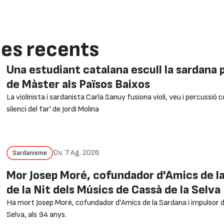
ies recents
Una estudiant catalana escull la sardana pe
de Màster als Països Baixos
La violinista i sardanista Carla Sanuy fusiona violí, veu i percussió c
silenci del far' de Jordi Molina
Dv. 7 Ag. 2026
Sardanisme
Mor Josep Moré, cofundador d'Amics de la
de la Nit dels Músics de Cassà de la Selva
Ha mort Josep Moré, cofundador d'Amics de la Sardana i impulsor de
Selva, als 94 anys.