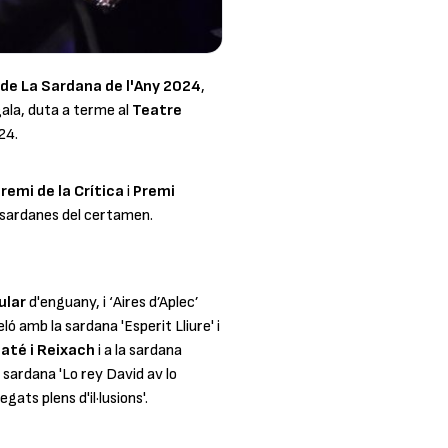
 de La Sardana de l'Any 2024
,
gala, duta a terme al
Teatre
24.
remi de la Crítica
i
Premi
s sardanes del certamen.
ular
d'enguany, i ‘
Aires d’Aplec
’
ló amb la sardana '
Esperit Lliure
' i
até i Reixach
i a la sardana
 sardana '
Lo rey David av lo
legats plens d'il·lusions
'.