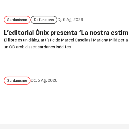
Dj. 6 Ag. 2026
Sardanisme
Defuncions
L’editorial Ònix presenta ‘La nostra esti
El llibre és un diàleg artístic de Marcel Casellas i Mariona Millà per
un CD amb disset sardanes inèdites
Dc. 5 Ag. 2026
Sardanisme