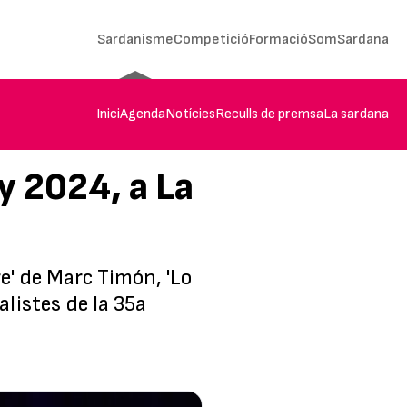
Sardanisme
Competició
Formació
SomSardana
Inici
Agenda
Notícies
Reculls de premsa
La sardana
ny 2024, a La
ure' de Marc Timón, 'Lo
alistes de la 35a