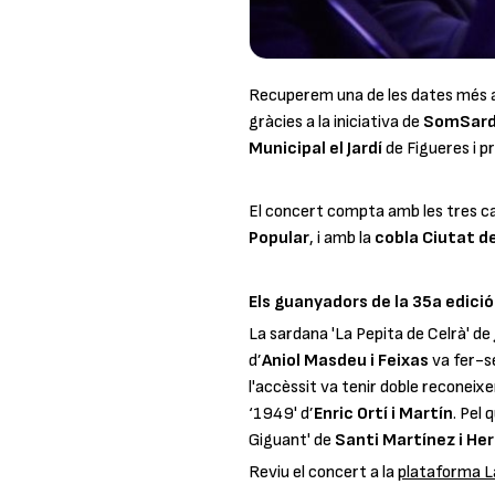
Recuperem una de les dates més 
gràcies a la iniciativa de
SomSar
Municipal el Jardí
de Figueres i 
El concert compta amb les tres c
Popular
, i amb la
cobla Ciutat d
Els guanyadors de la 35a edició
La sardana '
La Pepita de Celrà
' de
d’
Aniol Masdeu i Feixas
va fer-se
l'accèssit va tenir doble reconeix
‘
1949
' d’
Enric Ortí i Martín
. Pel 
Giguant
' de
Santi Martínez i Her
Reviu el concert a la
plataforma L