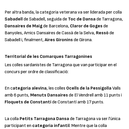
Per altra banda, la categoria veterana va ser liderada per colla
Sabadell
de Sabadell, seguida de
Toc de Dansa
de Tarragona,
Dansaires de Maig
de Barcelona,
Claror de Goges
de
Banyoles, Amics Dansaires de Cassà de la Selva,
Ressò
de
Sabadell i, finalment,
Aires Gironins
de Girona.
Territorial de les Comarques Tarragonines
Les colles sardanistes de Tarragona que van participar en el
concurs per ordre de classificació:
En c
ategoria alevina
, les colles
Ocells de la Pessigolla
Valls
amb 6 punts,
Menuts Dansaires
de El Vendrell amb 11 punts i
Floquets de Constantí
de Constantí amb 17 punts.
La colla
Petits Tarragona Dansa
de Tarragona va ser l'única
participant en
categoria infantil
. Mentre que la colla