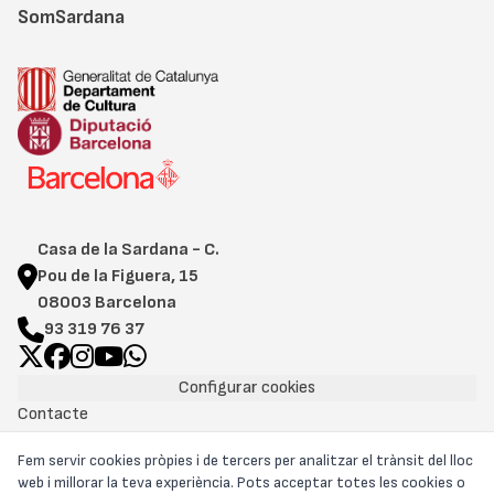
SomSardana
Casa de la Sardana - C.
Pou de la Figuera, 15
08003 Barcelona
93 319 76 37
Configurar cookies
Contacte
Cookies
Fem servir cookies pròpies i de tercers per analitzar el trànsit del lloc
Avís legal
web i millorar la teva experiència. Pots acceptar totes les cookies o
Política de privacitat