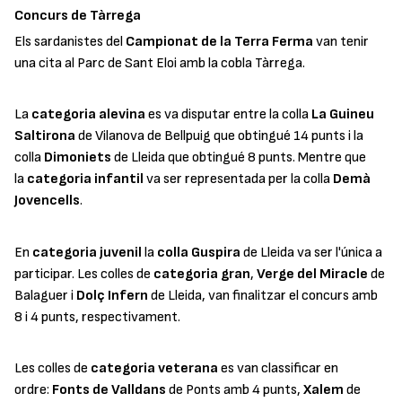
Concurs de Tàrrega
Els sardanistes del
Campionat de la Terra Ferma
van tenir
una cita al Parc de Sant Eloi amb la cobla Tàrrega.
La
categoria alevina
es va disputar entre la colla
La Guineu
Saltirona
de Vilanova de Bellpuig que obtingué 14 punts i la
colla
Dimoniets
de Lleida que obtingué 8 punts. Mentre que
la
categoria infantil
va ser representada per la colla
Demà
Jovencells
.
En
categoria juvenil
la
colla Guspira
de Lleida va ser l'única a
participar. Les colles de
categoria gran
,
Verge del Miracle
de
Balaguer i
Dolç Infern
de Lleida, van finalitzar el concurs amb
8 i 4 punts, respectivament.
Les colles de
categoria veterana
es van classificar en
ordre:
Fonts de Valldans
de Ponts amb 4 punts,
Xalem
de