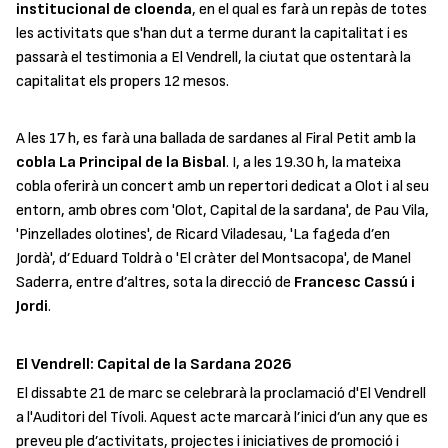
institucional de cloenda
, en el qual es farà un repàs de totes
les activitats que s'han dut a terme durant la capitalitat i es
passarà el testimonia a El Vendrell, la ciutat que ostentarà la
capitalitat els propers 12 mesos.
A les 17 h, es farà una ballada de sardanes al Firal Petit amb la
cobla La Principal de la Bisbal
. I, a les 19.30 h, la mateixa
cobla oferirà un concert amb un repertori dedicat a Olot i al seu
entorn, amb obres com '
Olot, Capital de la sardana
', de Pau Vila,
'
Pinzellades olotines
', de Ricard Viladesau, '
La fageda d’en
Jordà
', d’Eduard Toldrà o '
El cràter del Montsacopa
', de Manel
Saderra, entre d’altres, sota la direcció de
Francesc Cassú i
Jordi
.
El Vendrell: Capital de la Sardana 2026
El dissabte 21 de marc se celebrarà la proclamació d'El Vendrell
a l'Auditori del Tívoli. Aquest acte marcarà l’inici d’un any que es
preveu ple d’activitats, projectes i iniciatives de promoció i