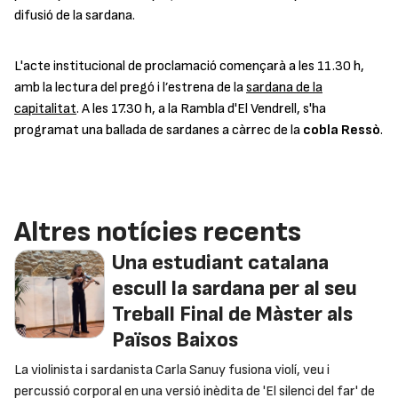
difusió de la sardana.
L'acte institucional de proclamació començarà a les 11.30 h,
amb la lectura del pregó i l’estrena de la
sardana de la
capitalitat
. A les 17.30 h, a la Rambla d'El Vendrell, s'ha
programat una ballada de sardanes a càrrec de la
cobla Ressò
.
Altres notícies recents
Una estudiant catalana
escull la sardana per al seu
Treball Final de Màster als
Països Baixos
La violinista i sardanista Carla Sanuy fusiona violí, veu i
percussió corporal en una versió inèdita de 'El silenci del far' de