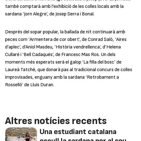
també comptarà amb l’exhibició de les colles locals amb la
sardana ‘
Jorn Alegre
’, de Josep Serra i Bonal.
Després del sopar popular, la ballada de nit continuarà amb
peces com ‘
Armentera de cor obert
’, de Conrad Saló, ‘
Aires
d’aplec
’, d’Aniol Masdeu, ‘
Història vendrellenca
’, d’Helena
Cullaré i ‘
Bell Cadaqués
’, de Francesc Mas Ros. Un dels
moments més esperats serà el galop ‘La filla del bosc’ de
Laureà Tatché, que donarà pas al tradicional concurs de colles
improvisades, enguany amb la sardana ‘Retrobament a
Rosselló’ de Lluís Duran.
Altres notícies recents
Una estudiant catalana
escull la sardana per al seu