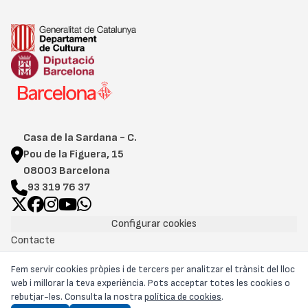
Casa de la Sardana - C.
Pou de la Figuera, 15
08003 Barcelona
93 319 76 37
Configurar cookies
Contacte
Cookies
Fem servir cookies pròpies i de tercers per analitzar el trànsit del lloc
Avís legal
web i millorar la teva experiència. Pots acceptar totes les cookies o
Política de privacitat
rebutjar-les. Consulta la nostra
política de cookies
.
Portal de Transparència