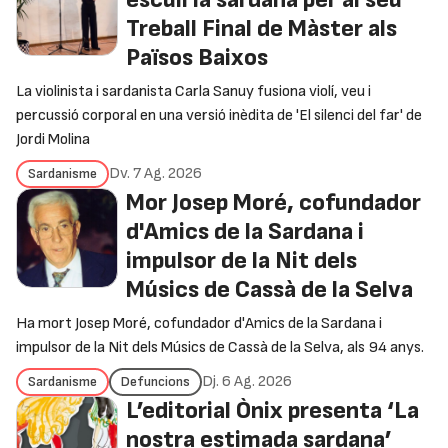
Treball Final de Màster als
Països Baixos
La violinista i sardanista Carla Sanuy fusiona violí, veu i
percussió corporal en una versió inèdita de 'El silenci del far' de
Jordi Molina
Dv. 7 Ag. 2026
Sardanisme
Mor Josep Moré, cofundador
d'Amics de la Sardana i
impulsor de la Nit dels
Músics de Cassà de la Selva
Ha mort Josep Moré, cofundador d'Amics de la Sardana i
impulsor de la Nit dels Músics de Cassà de la Selva, als 94 anys.
Dj. 6 Ag. 2026
Sardanisme
Defuncions
L’editorial Ònix presenta ‘La
nostra estimada sardana’