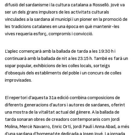
difusió del sardanisme i la cultura catalana a Rosselló. Jové va
ser un dels grans impulsors de les activitats culturals
vinculades a la sardana al municipi i un pioner en la promoció de
les tradicions catalanes en una època en què mantenir-les
vives requeria esforç, compromís i convicció.
L’aplec començarà amb la ballada de tarda a les 19:30 h i
continuarà amb la ballada de nit a les 23:15 h. També es farà un
sopar popular, exhibicions de les colles locals, sorteigs
d’obsequis dels establiments del poble i un concurs de colles
improvisades.
El repertori d’aquesta 31a edició combina composicions de
diferents generacions d’autors i autores de sardanes, oferint
una mostra de la vitalitat actual del gènere. A la ballada de
tarda sonaran obres de creadors contemporanis com Jordi
Molina, Mercè Navarro, Enric Ortí, Jordi Paulí i Anna Abad, a més
d’una sardana d’homenatge dedicada a Josep Jové. La jornada