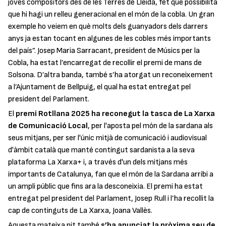
joves compositors des de les Terres de Lleida, fet que possibilita
que hi hagi un relleu generacional en el món de la cobla. Un gran
exemple ho veiem en què molts dels guanyadors dels darrers
anys ja estan tocant en algunes de les cobles més importants
del país”. Josep Maria Sarracant, president de Músics per la
Cobla, ha estat l’encarregat de recollir el premi de mans de
Solsona. D’altra banda, també s’ha atorgat un reconeixement
a l’Ajuntament de Bellpuig, el qual ha estat entregat pel
president del Parlament.
El
premi Rotllana 2025 ha reconegut la tasca de La Xarxa
de Comunicació Local
, per l'aposta pel món de la sardana als
seus mitjans, per ser l'únic mitjà de comunicació i audiovisual
d'àmbit català que manté contingut sardanista a la seva
plataforma La Xarxa+ i, a través d'un dels mitjans més
importants de Catalunya, fan que el món de la Sardana arribi a
un ampli públic que fins ara la desconeixia. El premi ha estat
entregat pel president del Parlament, Josep Rull i l’ha recollit la
cap de continguts de La Xarxa, Joana Vallès.
Aquesta mateixa nit també
s’ha anunciat la pròxima seu de