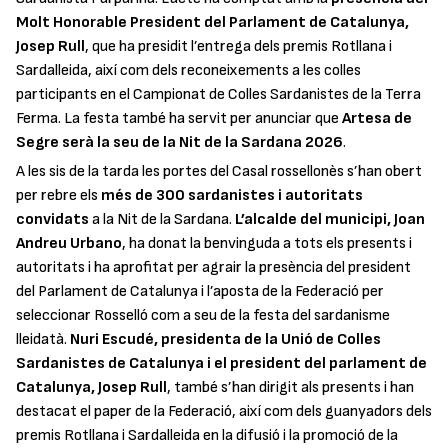
Molt Honorable President del Parlament de Catalunya,
Josep Rull
, que ha presidit l’entrega dels premis Rotllana i
Sardalleida, així com dels reconeixements a les colles
participants en el Campionat de Colles Sardanistes de la Terra
Ferma. La festa també ha servit per anunciar que
Artesa de
Segre serà la seu de la Nit de la Sardana 2026
.
A les sis de la tarda les portes del Casal rossellonès s’han obert
per rebre els
més de 300 sardanistes i autoritats
convidats
a la Nit de la Sardana.
L’alcalde del municipi, Joan
Andreu Urbano
, ha donat la benvinguda a tots els presents i
autoritats i ha aprofitat per agrair la presència del president
del Parlament de Catalunya i l’aposta de la Federació per
seleccionar Rosselló com a seu de la festa del sardanisme
lleidatà.
Nuri Escudé, presidenta de la Unió de Colles
Sardanistes de Catalunya i el president del parlament de
Catalunya, Josep Rull
, també s’han dirigit als presents i han
destacat el paper de la Federació, així com dels guanyadors dels
premis Rotllana i Sardalleida en la difusió i la promoció de la