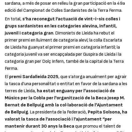
sardana, a més de posar en relleu la gran participació en la 49a
edició del Campionat de Colles Sardanistes de la Terra Ferma.
En total,
s’ha reconegut l’actuació de vint-i-sis colles i
grups sardanistes en les categories alevina, infantil,
juvenil i categoria gran
. Dimoniets de Lleida ha rebut el
primer premi en lluïment de categoria aleví; la colla Escarlata
de Lleida ha guanyat el primer premi en categoria infantil; la
categoria juvenil va ser encapçalada per Guspira de Lleida i la
categoria gran per Dolç Infern, també de la capital de la Terra
Ferma.
El
premi Sardalleida 2025
, que s’atorga anualment per agrair
la tasca d’una personalitat o entitat en favor de la sardana a les
terres de Lleida,
ha estat enguany per l'associació de
Músics per la Cobla per l'organització de la Beca Josep M.
Bernat de Bellpuig amb la col·laboració de l'Ajuntament
de Bellpuig
. La presidenta de la Federació,
Pepita Solsona, ha
valorat la tasca de l’associació i l’ajuntament “per
mantenir durant 30 anys la Beca
que promou el talent de