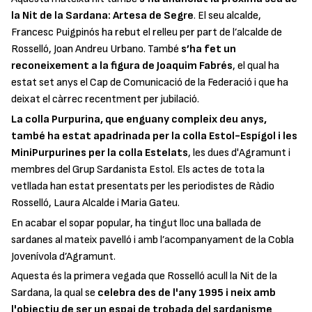
la Nit de la Sardana: Artesa de Segre
. El seu alcalde,
Francesc Puigpinós ha rebut el relleu per part de l’alcalde de
Rosselló, Joan Andreu Urbano. També
s’ha fet un
reconeixement a la figura de Joaquim Fabrés
, el qual ha
estat set anys el Cap de Comunicació de la Federació i que ha
deixat el càrrec recentment per jubilació.
La colla Purpurina, que enguany compleix deu anys,
també ha estat apadrinada per la colla Estol-Espígol i les
MiniPurpurines per la colla Estelats
, les dues d'Agramunt i
membres del Grup Sardanista Estol. Els actes de tota la
vetllada han estat presentats per les periodistes de Ràdio
Rosselló, Laura Alcalde i Maria Gateu.
En acabar el sopar popular, ha tingut lloc una ballada de
sardanes al mateix pavelló i amb l’acompanyament de la Cobla
Jovenívola d’Agramunt.
Aquesta és la primera vegada que Rosselló acull la Nit de la
Sardana, la qual se
celebra des de l'any 1995 i neix amb
l'objectiu de ser un espai de trobada del sardanisme