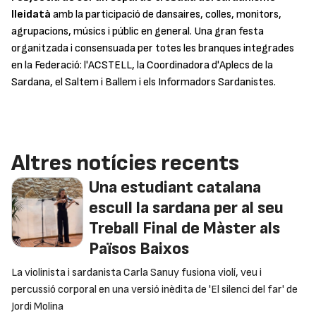
lleidatà
amb la participació de dansaires, colles, monitors,
agrupacions, músics i públic en general. Una gran festa
organitzada i consensuada per totes les branques integrades
en la Federació: l'ACSTELL, la Coordinadora d'Aplecs de la
Sardana, el Saltem i Ballem i els Informadors Sardanistes.
Altres notícies recents
Una estudiant catalana
escull la sardana per al seu
Treball Final de Màster als
Països Baixos
La violinista i sardanista Carla Sanuy fusiona violí, veu i
percussió corporal en una versió inèdita de 'El silenci del far' de
Jordi Molina