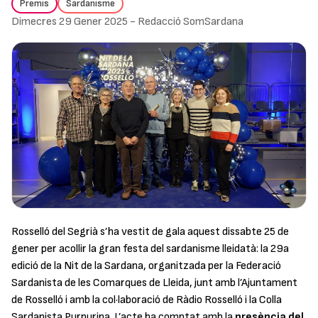
Premis
Sardanisme
Dimecres 29 Gener 2025
-
Redacció SomSardana
Rosselló del Segrià s’ha vestit de gala aquest dissabte 25 de
gener per acollir la gran festa del sardanisme lleidatà: la 29a
edició de la Nit de la Sardana, organitzada per la Federació
Sardanista de les Comarques de Lleida, junt amb l’Ajuntament
de Rosselló i amb la col·laboració de Ràdio Rosselló i la Colla
Sardanista Purpurina. L’acte ha comptat amb la
presència del