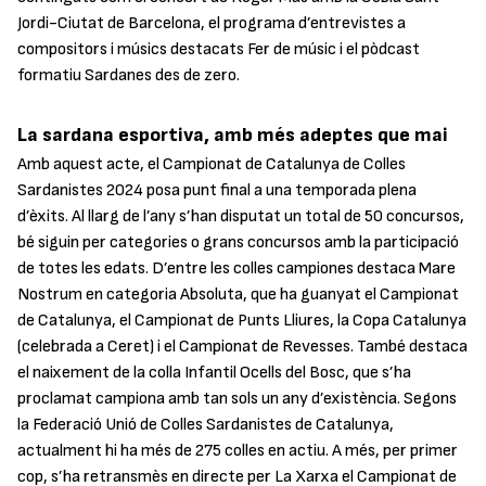
Jordi-Ciutat de Barcelona, el programa d’entrevistes a
compositors i músics destacats
Fer de músic
i el pòdcast
formatiu
Sardanes des de zero
.
La sardana esportiva, amb més adeptes que mai
Amb aquest acte, el Campionat de Catalunya de Colles
Sardanistes 2024 posa punt final a una temporada plena
d’èxits. Al llarg de l’any s’han disputat un total de 50 concursos,
bé siguin per categories o grans concursos amb la participació
de totes les edats. D’entre les colles campiones destaca Mare
Nostrum en categoria Absoluta, que ha guanyat el Campionat
de Catalunya, el Campionat de Punts Lliures, la Copa Catalunya
(celebrada a Ceret) i el Campionat de Revesses. També destaca
el naixement de la colla Infantil Ocells del Bosc, que s’ha
proclamat campiona amb tan sols un any d’existència. Segons
la Federació Unió de Colles Sardanistes de Catalunya,
actualment hi ha més de 275 colles en actiu. A més, per primer
cop, s’ha retransmès en directe per La Xarxa el Campionat de