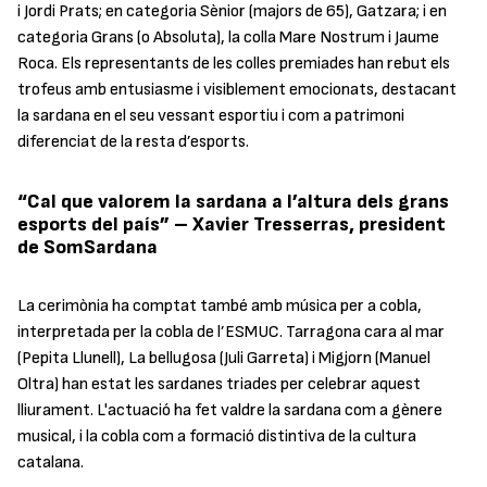
i Jordi Prats; en categoria Sènior (majors de 65), Gatzara; i en
categoria Grans (o Absoluta), la colla Mare Nostrum i Jaume
Roca. Els representants de les colles premiades han rebut els
trofeus amb entusiasme i visiblement emocionats, destacant
la sardana en el seu vessant esportiu i com a patrimoni
diferenciat de la resta d’esports.
“Cal que valorem la sardana a l’altura dels grans
esports del país” – Xavier Tresserras, president
de SomSardana
La cerimònia ha comptat també amb música per a cobla,
interpretada per la cobla de l’ESMUC.
Tarragona cara al mar
(Pepita Llunell),
La bellugosa
(Juli Garreta) i
Migjorn
(Manuel
Oltra) han estat les sardanes triades per celebrar aquest
lliurament. L'actuació ha fet valdre la sardana com a gènere
musical, i la cobla com a formació distintiva de la cultura
catalana.