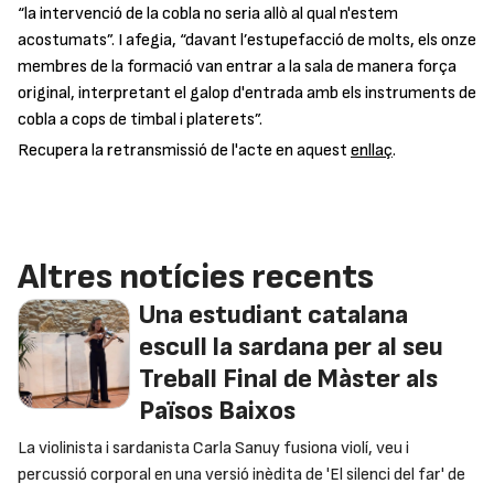
“la intervenció de la cobla no seria allò al qual n'estem
acostumats”. I afegia, “davant l’estupefacció de molts, els onze
membres de la formació van entrar a la sala de manera força
original, interpretant el galop d'entrada amb els instruments de
cobla a cops de timbal i platerets”.
Recupera la retransmissió de l'acte en aquest
enllaç
.
Altres notícies recents
Una estudiant catalana
escull la sardana per al seu
Treball Final de Màster als
Països Baixos
La violinista i sardanista Carla Sanuy fusiona violí, veu i
percussió corporal en una versió inèdita de 'El silenci del far' de