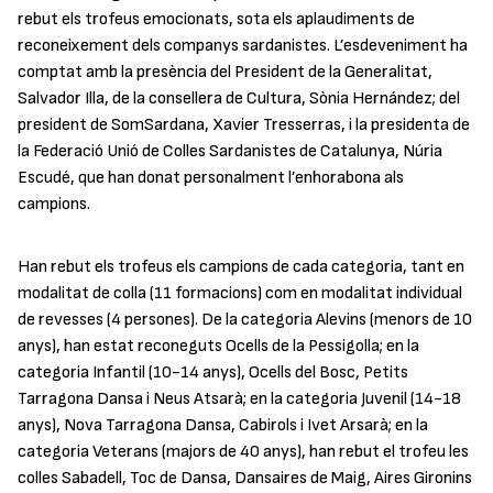
rebut els trofeus emocionats, sota els aplaudiments de
reconeixement dels companys sardanistes. L’esdeveniment ha
comptat amb la presència del President de la Generalitat,
Salvador Illa, de la consellera de Cultura, Sònia Hernández; del
president de SomSardana, Xavier Tresserras, i la presidenta de
la Federació Unió de Colles Sardanistes de Catalunya, Núria
Escudé, que han donat personalment l’enhorabona als
campions.
Han rebut els trofeus els campions de cada categoria, tant en
modalitat de colla (11 formacions) com en modalitat individual
de revesses (4 persones). De la categoria Alevins (menors de 10
anys), han estat reconeguts Ocells de la Pessigolla; en la
categoria Infantil (10-14 anys), Ocells del Bosc, Petits
Tarragona Dansa i Neus Atsarà; en la categoria Juvenil (14-18
anys), Nova Tarragona Dansa, Cabirols i Ivet Arsarà; en la
categoria Veterans (majors de 40 anys), han rebut el trofeu les
colles Sabadell, Toc de Dansa, Dansaires de Maig, Aires Gironins