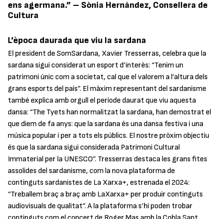
ens agermana.” – Sònia Hernández, Consellera de
Cultura
L’època daurada que viu la sardana
El president de SomSardana, Xavier Tresserras, celebra que la
sardana sigui considerat un esport d’interès: “Tenim un
patrimoni únic com a societat, cal que el valorem a l’altura dels
grans esports del país”. El màxim representant del sardanisme
també explica amb orgull el període daurat que viu aquesta
dansa: “The Tyets han normalitzat la sardana, han demostrat el
que diem de fa anys: que la sardana és una dansa festiva i una
música popular i per a tots els públics. El nostre pròxim objectiu
és que la sardana sigui considerada Patrimoni Cultural
Immaterial per la UNESCO”. Tresserras destaca les grans fites
assolides del sardanisme, com la nova plataforma de
continguts sardanistes de La Xarxa+, estrenada el 2024:
“Treballem braç a braç amb LaXarxa+ per produir continguts
audiovisuals de qualitat”. A la plataforma s’hi poden trobar
continguts com el concert de Roger Mas amb la Cobla Sant