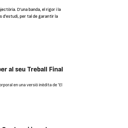
ctòria. D’una banda, el rigor i la
'estudi, per tal de garantir la
r al seu Treball Final
orporal en una versió inèdita de 'El