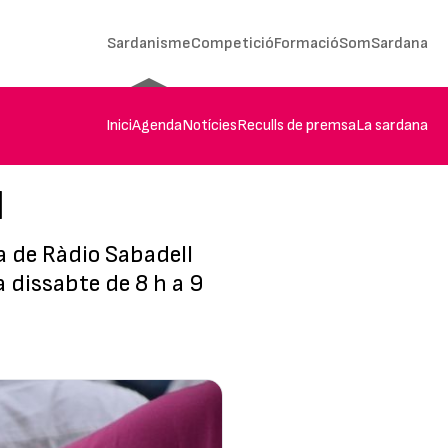
Sardanisme
Competició
Formació
SomSardana
Inici
Agenda
Notícies
Reculls de premsa
La sardana
l
a de Ràdio Sabadell
 dissabte de 8 h a 9