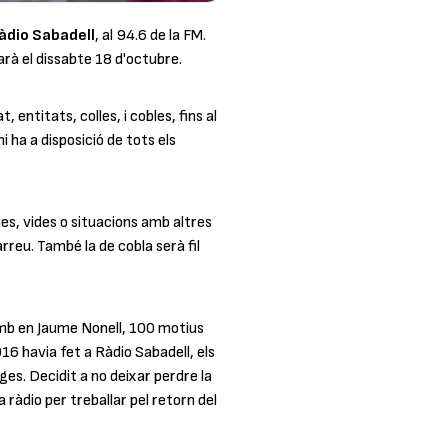
àdio Sabadell
, al 94.6 de la FM.
arà el dissabte 18 d'octubre.
entitats, colles, i cobles, fins al
 ha a disposició de tots els
ries, vides o situacions amb altres
arreu. També la de cobla serà fil
 amb en Jaume Nonell,
100 motius
6 havia fet a Ràdio Sabadell, els
ges. Decidit a no deixar perdre la
 ràdio per treballar pel retorn del