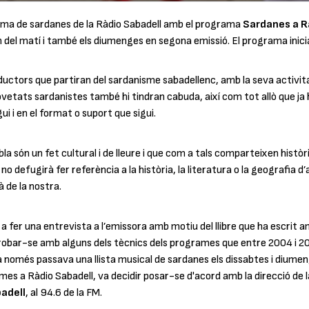
ma de sardanes de la Ràdio Sabadell amb el programa
Sardanes a R
h del matí i també els diumenges en segona emissió. El programa inici
uctors que partiran del sardanisme sabadellenc, amb la seva activitat, 
vetats sardanistes també hi tindran cabuda, així com tot allò que ja hi
ui i en el format o suport que sigui.
obla són un fet cultural i de lleure i que com a tals comparteixen histò
o defugirà fer referència a la història, la literatura o la geografia d’
 de la nostra.
r a fer una entrevista a l’emissora amb motiu del llibre que ha escrit
trobar-se amb alguns dels tècnics dels programes que entre 2004 i 201
ra només passava una llista musical de sardanes els dissabtes i diumen
es a Ràdio Sabadell, va decidir posar-se d'acord amb la direcció de la
adell
, al 94.6 de la FM.