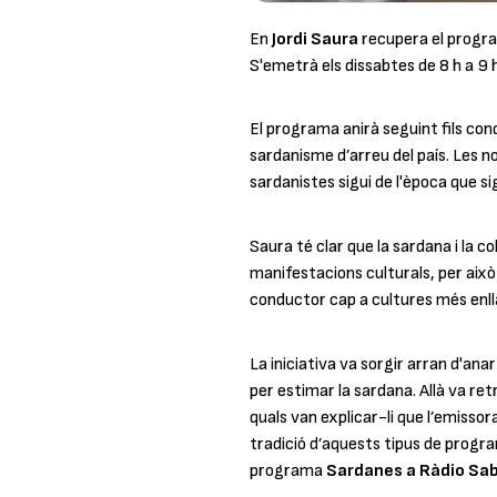
En
Jordi Saura
recupera el progra
S'emetrà els dissabtes de 8 h a 9 
El programa anirà seguint fils cond
sardanisme d’arreu del país. Les no
sardanistes sigui de l'època que sig
Saura té clar que la sardana i la c
manifestacions culturals, per això n
conductor cap a cultures més enllà
La iniciativa va sorgir arran d'ana
per estimar la sardana.
Allà va re
quals van explicar-li que l’emisso
tradició d’aquests tipus de program
programa
Sardanes a Ràdio Sab