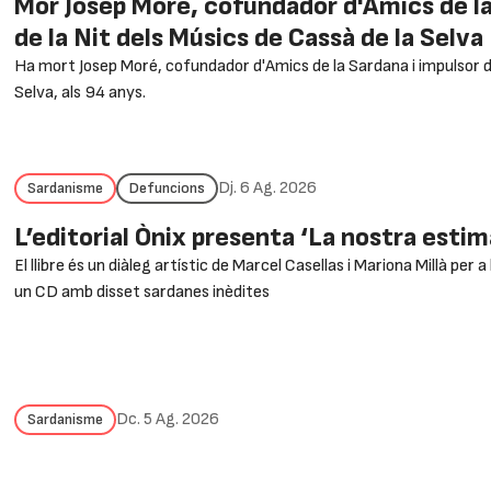
Mor Josep Moré, cofundador d'Amics de la
de la Nit dels Músics de Cassà de la Selva
Ha mort Josep Moré, cofundador d'Amics de la Sardana i impulsor de
Selva, als 94 anys.
Dj. 6 Ag. 2026
Sardanisme
Defuncions
L’editorial Ònix presenta ‘La nostra esti
El llibre és un diàleg artístic de Marcel Casellas i Mariona Millà per
un CD amb disset sardanes inèdites
Dc. 5 Ag. 2026
Sardanisme