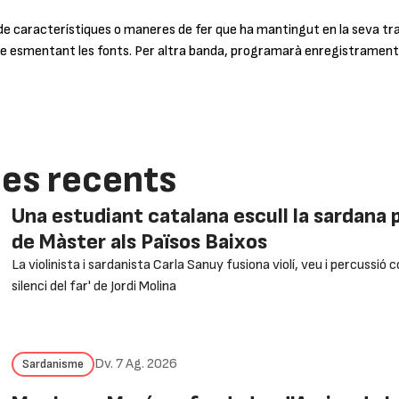
e característiques o maneres de fer que ha mantingut en la seva traje
 esmentant les fonts. Per altra banda, programarà enregistraments d
ies recents
Una estudiant catalana escull la sardana pe
de Màster als Països Baixos
La violinista i sardanista Carla Sanuy fusiona violí, veu i percussió c
silenci del far' de Jordi Molina
Dv. 7 Ag. 2026
Sardanisme