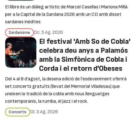
El llibre és un diàleg artístic de Marcel Casellas i Mariona Millà
per a la Capital de la Sardana 2026 amb un CD amb disset
sardanes inèdites
Dc. 5 Ag. 2026
Sardanisme
El festival 'Amb So de Cobla'
celebra deu anys a Palamós
amb la Simfònica de Cobla i
Corda i el retorn d'Obeses
Del 4 al 8 d’agost, la desena edició de l'esdeveniment oferirà
set concerts gratuïts (llevat del Memorial Viladesau) que
uneixen la tradició de la cobla amb nous llenguatges
contemporanis, la rumba, el jazz i el rock.
Dl. 3 Ag. 2026
Concerts