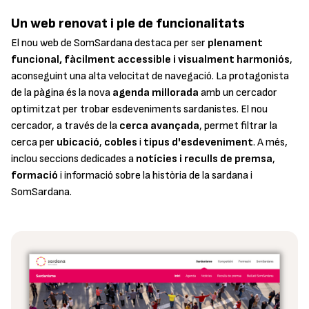
Un web renovat i ple de funcionalitats
El nou web de SomSardana destaca per ser
plenament
funcional, fàcilment accessible i visualment harmoniós
,
aconseguint una alta velocitat de navegació. La protagonista
de la pàgina és la nova
agenda millorada
amb un cercador
optimitzat per trobar esdeveniments sardanistes. El nou
cercador, a través de la
cerca avançada
, permet filtrar la
cerca per
ubicació
,
cobles
i
tipus d'esdeveniment
. A més,
inclou seccions dedicades a
notícies i reculls de premsa
,
formació
i informació sobre la història de la sardana i
SomSardana.