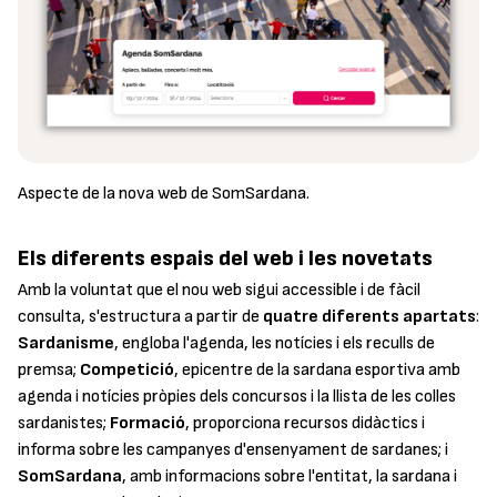
Aspecte de la nova web de SomSardana.
Els diferents espais del web i les novetats
Amb la voluntat que el nou web sigui accessible i de fàcil
consulta, s'estructura a partir de
quatre diferents apartats
:
Sardanisme
, engloba l'agenda, les notícies i els reculls de
premsa;
Competició
, epicentre de la sardana esportiva amb
agenda i notícies pròpies dels concursos i la llista de les colles
sardanistes;
Formació
, proporciona recursos didàctics i
informa sobre les campanyes d'ensenyament de sardanes; i
SomSardana
, amb informacions sobre l'entitat, la sardana i